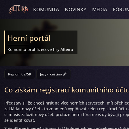
KOMUNITA
NOVINKY
MÉDIA
FÓRU
Herní portál
Komunita prohlížečové hry Alteira
Region: CZ/SK
Jazyk:
čeština
Co získám registrací komunitního účt
Představ si, že chceš hrát na více herních serverech, mít přehle
zakládat nový účet - to znamená vyplňovat celou registraci účtu
si musíš založit nový účet, protože herní fóra ne vždy bývají 
se identifikovat.
Tyto tři nepříjemné situace řeší jednoduchým způsobem právě Kom