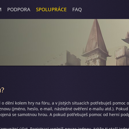
M
PODPORA
SPOLUPRÁCE
FAQ
u?
d o dění kolem hry na fóru, a v jistých situacích potřebuješ pomoc
 znovu (jméno, heslo, e-mail, následné ověření e-mailu atd.). Poku
propojená se samotnou hrou. A pokud potřebuješ pomoc od herní po
unitní účet. Registraci vyplníš pouze jednou, takže ti stačí jedno