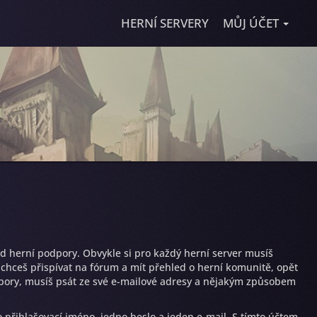
HERNÍ SERVERY
MŮJ ÚČET
 od herní podpory. Obvykle si pro každý herní server musíš
d chceš přispívat na fórum a mít přehled o herní komunitě, opět
dpory, musíš psát ze své e-mailové adresy a nějakým způsobem
 přihlašovací jméno, jedno heslo a jeden e-mail. S tímto účtem