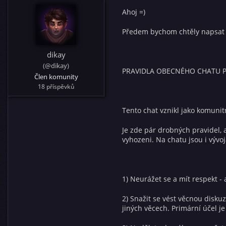
Ahoj =)
Předem bychom chtěly napsat ž
dikay
(@dikay)
PRAVIDLA OBECNÉHO CHATU 
Člen komunity
18 příspěvků
Tento chat vznikl jako komunit
Je zde pár drobných pravidel,
vyhozeni. Na chatu jsou i vývo
1) Neurážet se a mít respekt - 
2) Snažit se vést věcnou diskuz
jiných věcech. Primární účel je ř