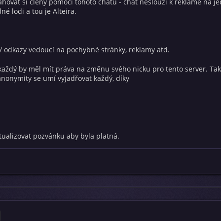
hovat si členy pomocí tohoto chatu - chat neslouží k reklamě na je
é lodi a tou je Alteira.
/ odkazy vedoucí na pochybné stránky, reklamy atd.
 každý by měl mít práva na změnu svého nicku pro tento server. Tak 
anonymity se umí vyjadřovat každý, díky
tualizovat pozvánku aby byla platná.