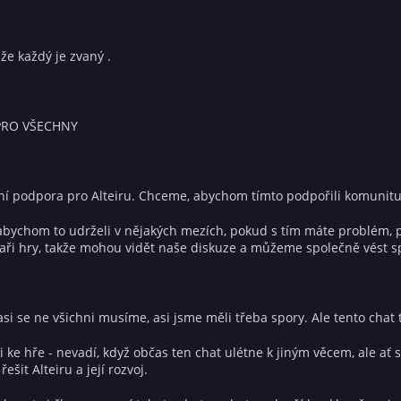
e každý je zvaný .
PRO VŠECHNY
ní podpora pro Alteiru. Chceme, abychom tímto podpořili komunitu hr
 abychom to udrželi v nějakých mezích, pokud s tím máte problém, 
jaři hry, takže mohou vidět naše diskuze a můžeme společně vést s
asi se ne všichni musíme, asi jsme měli třeba spory. Ale tento chat 
i ke hře - nevadí, když občas ten chat ulétne k jiným věcem, ale ať
ešit Alteiru a její rozvoj.