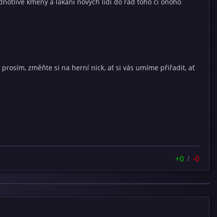
dnotlivé kmeny a lákání nových lidí do řad toho či onoho
prosím, změňte si na herní nick, ať si vás umíme přiřadit, ať
+0
/
-0