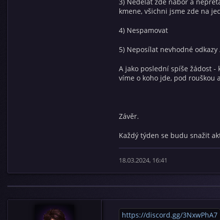
3) Nedělat zde nábor a nepřeta
kmene, všichni jsme zde na jedn
4) Nespamovat
5) Neposílat nevhodné odkazy 
A jako poslední spíše žádost -
víme o koho jde, pod rouškou 
Závěr.
Každý týden se budu snažit ak
18.03.2024, 16:41
https://discord.gg/3NxwPhA7